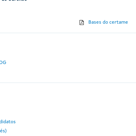
Bases do certame
DOG
ndidatos
lés)