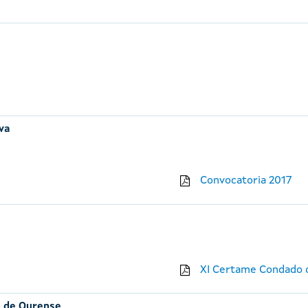
iva
Convocatoria 2017
XI Certame Condado d
n de Ourense