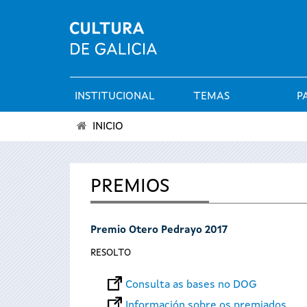
INSTITUCIONAL
TEMAS
P
Menú
INICIO
principal
Vostede
está
PREMIOS
aquí
Premio Otero Pedrayo 2017
RESOLTO
Consulta as bases no DOG
Información sobre os premiados