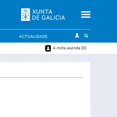
Menu
Toggle
ACTUALIDADE
search
A miña axenda (0)