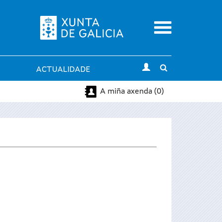
Menu
Toggle
ACTUALIDADE
search
A miña axenda (0)