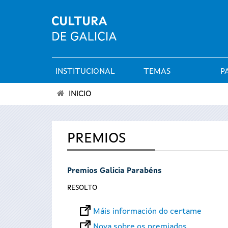
INSTITUCIONAL
TEMAS
P
Menú
INICIO
principal
Vostede
está
PREMIOS
aquí
Premios Galicia Parabéns
RESOLTO
Máis información do certame
Nova sobre os premiados