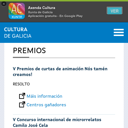
×
Axenda Cultura
VER
Xunta de Galicia
Aplicación gratuíta - En Google Play
Saltar al menú
M
INICIO
0
Vostede
PREMIOS
está
V Premios de curtas de animación Nós tamén
aquí
creamos!
RESOLTO
Máis información
Centros gañadores
V Concurso internacional de microrrelatos
Camilo José Cela