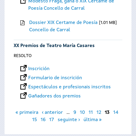
Modesto Fraga, gaña o XIX Certame de
Poesía Concello de Carral
Dossier XIX Certame de Poesía
1.01 MB
Concello de Carral
XX Premios de Teatro María Casares
RESOLTO
Inscrición
Formulario de inscrición
Espectáculos e profesionais inscritos
Gañadores dos premios
Páxinas
« primeira
‹ anterior
…
9
10
11
12
13
14
15
16
17
seguinte ›
última »