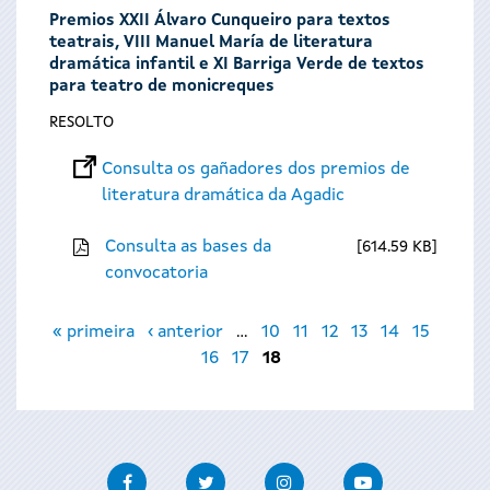
Premios XXII Álvaro Cunqueiro para textos
teatrais, VIII Manuel María de literatura
dramática infantil e XI Barriga Verde de textos
para teatro de monicreques
RESOLTO
Consulta os gañadores dos premios de
literatura dramática da Agadic
Consulta as bases da
614.59 KB
convocatoria
Páxinas
« primeira
‹ anterior
…
10
11
12
13
14
15
16
17
18
Facebook
Twitter
Instagram
Youtube