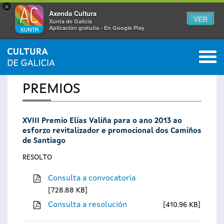
×
Axenda Cultura
VER
Xunta de Galicia
Aplicación gratuíta - En Google Play
Saltar al menú
M
INICIO
0
Vostede
PREMIOS
está
XVIII Premio Elías Valiña para o ano 2013 ao
aquí
esforzo revitalizador e promocional dos Camiños
de Santiago
RESOLTO
Consulta a convocatoria
728.88 KB
Consulta a resolución
410.96 KB