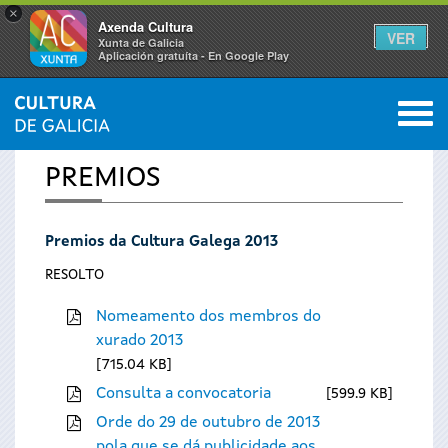
×
Axenda Cultura
VER
Xunta de Galicia
Aplicación gratuíta - En Google Play
Saltar al menú
M
INICIO
0
Vostede
PREMIOS
está
Premios da Cultura Galega 2013
aquí
RESOLTO
Nomeamento dos membros do
xurado 2013
715.04 KB
Consulta a convocatoria
599.9 KB
Orde do 29 de outubro de 2013
pola que se dá publicidade aos