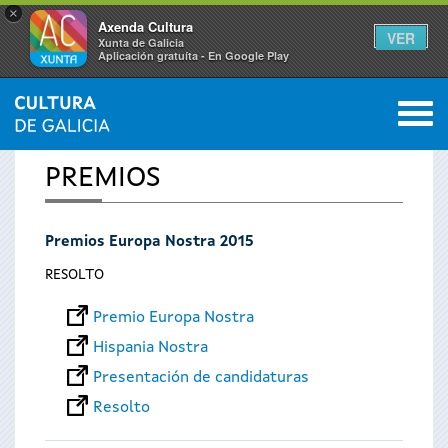
×
Axenda Cultura
VER
Xunta de Galicia
Aplicación gratuíta - En Google Play
Saltar al menú
M
INICIO
0
Vostede
PREMIOS
está
Premios Europa Nostra 2015
aquí
RESOLTO
Premio Europa Nostra
Hispania Nostra
Presentación de candidaturas
Resolto