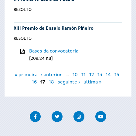
RESOLTO
XIII Premio de Ensaio Ramón Piñeiro
RESOLTO
Bases da convocatoria
209.24 KB
Páxinas
« primeira
‹ anterior
…
10
11
12
13
14
15
16
17
18
seguinte ›
última »
Facebook
Twitter
Instagram
Youtube