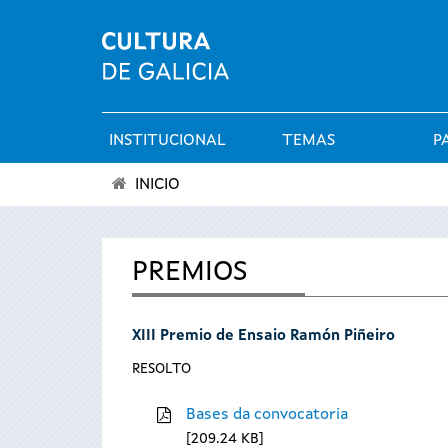
INSTITUCIONAL
TEMAS
P
Menú
INICIO
principal
Vostede
está
PREMIOS
aquí
XIII Premio de Ensaio Ramón Piñeiro
RESOLTO
Bases da convocatoria
209.24 KB