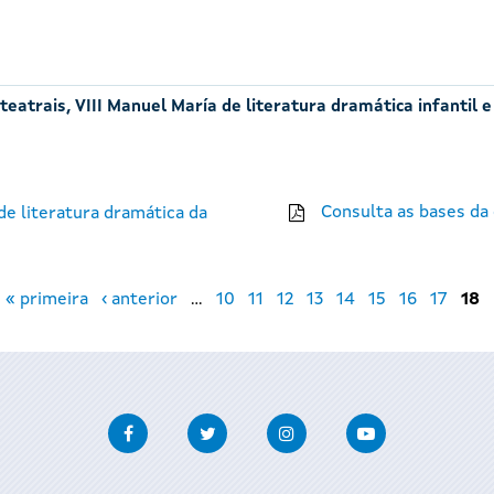
eatrais, VIII Manuel María de literatura dramática infantil e
Consulta as bases da
e literatura dramática da
« primeira
‹ anterior
…
10
11
12
13
14
15
16
17
18
Facebook
Twitter
Instagram
Youtube