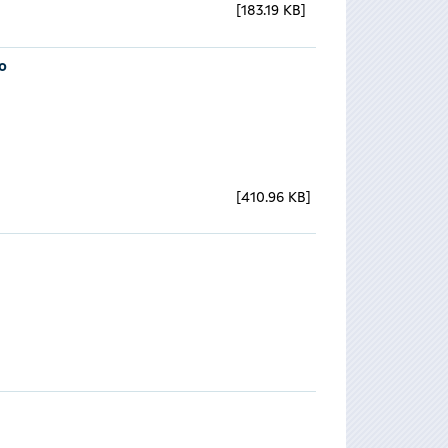
183.19 KB
o
410.96 KB