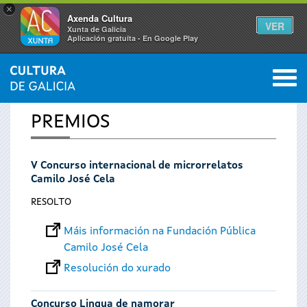
×
Axenda Cultura
VER
Xunta de Galicia
Aplicación gratuíta - En Google Play
Saltar al menú
M
INICIO
0
Vostede
PREMIOS
está
V Concurso internacional de microrrelatos
aquí
Camilo José Cela
RESOLTO
Máis información na Fundación Pública
Camilo José Cela
Resolución do xurado
Concurso Lingua de namorar