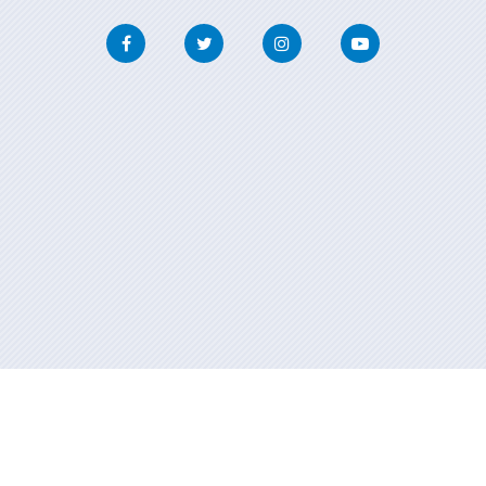
Facebook
Twitter
Instagram
Youtube
Información mantida e publicada na internet pola Xunta de Galicia