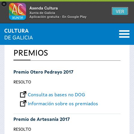
×
Axenda Cultura
VER
Xunta de Galicia
Aplicación gratuíta - En Google Play
Saltar al menú
M
INICIO
0
Vostede
PREMIOS
está
Premio Otero Pedrayo 2017
aquí
RESOLTO
Consulta as bases no DOG
Información sobre os premiados
Premio de Artesanía 2017
RESOLTO