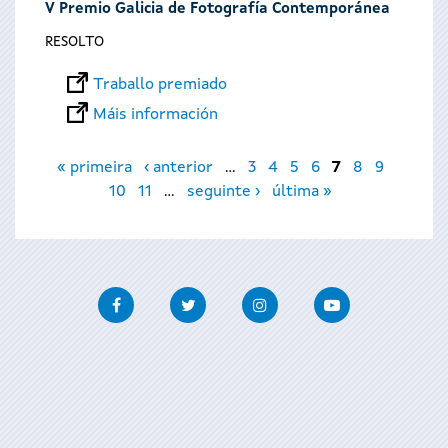
V Premio Galicia de Fotografía Contemporánea
RESOLTO
Traballo premiado
Máis información
Páxinas
« primeira
‹ anterior
…
3
4
5
6
7
8
9
10
11
…
seguinte ›
última »
Facebook
Twitter
Instagram
Youtube