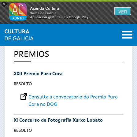
×
Axenda Cultura
VER
Xunta de Galicia
Aplicación gratuíta - En Google Play
Saltar al menú
M
INICIO
0
Vostede
PREMIOS
está
XXII Premio Puro Cora
aquí
RESOLTO
Consulta a convocatorio do Premio Puro
Cora no DOG
XI Concurso de Fotografía Xurxo Lobato
RESOLTO