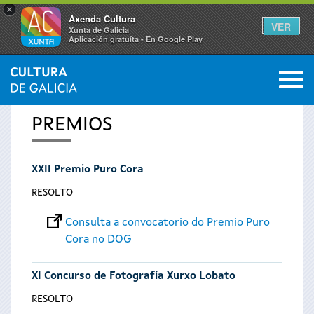
×
Axenda Cultura
VER
Xunta de Galicia
Aplicación gratuíta - En Google Play
Saltar al menú
M
INICIO
0
Vostede
PREMIOS
está
XXII Premio Puro Cora
aquí
RESOLTO
Consulta a convocatorio do Premio Puro
Cora no DOG
XI Concurso de Fotografía Xurxo Lobato
RESOLTO