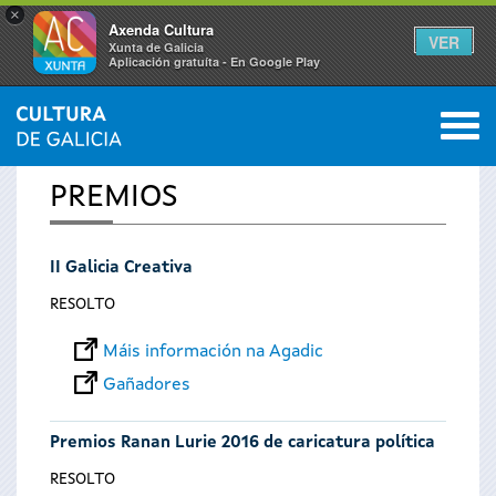
×
Axenda Cultura
VER
Xunta de Galicia
Aplicación gratuíta - En Google Play
Saltar al menú
M
INICIO
0
Vostede
PREMIOS
está
II Galicia Creativa
aquí
RESOLTO
Máis información na Agadic
Gañadores
Premios Ranan Lurie 2016 de caricatura política
RESOLTO