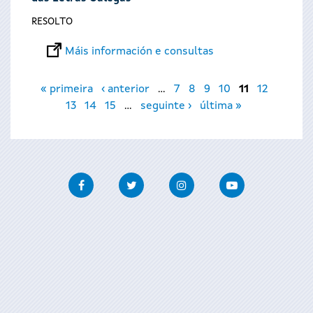
RESOLTO
Máis información e consultas
Páxinas
« primeira
‹ anterior
…
7
8
9
10
11
12
13
14
15
…
seguinte ›
última »
Facebook
Twitter
Instagram
Youtube