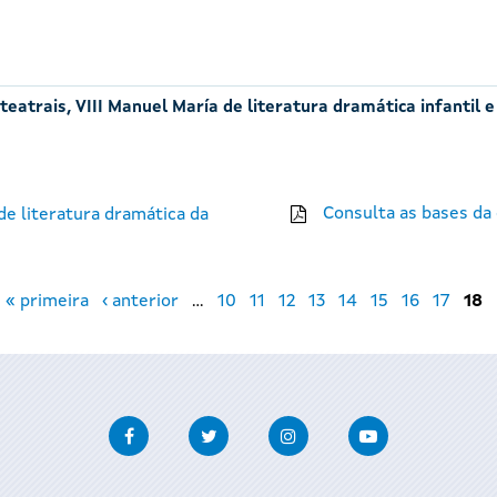
eatrais, VIII Manuel María de literatura dramática infantil e
Consulta as bases da
e literatura dramática da
« primeira
‹ anterior
…
10
11
12
13
14
15
16
17
18
Facebook
Twitter
Instagram
Youtube