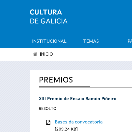
INSTITUCIONAL
TEMAS
P
Menú
INICIO
principal
Vostede
está
PREMIOS
aquí
XIII Premio de Ensaio Ramón Piñeiro
RESOLTO
Bases da convocatoria
209.24 KB