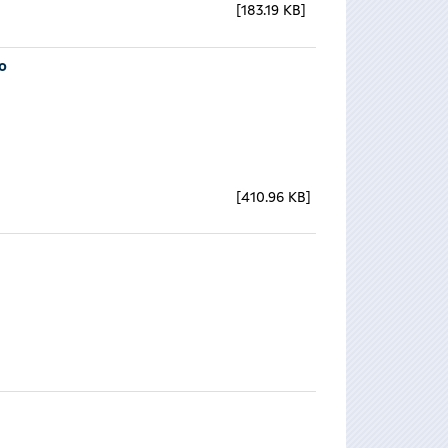
183.19 KB
o
410.96 KB