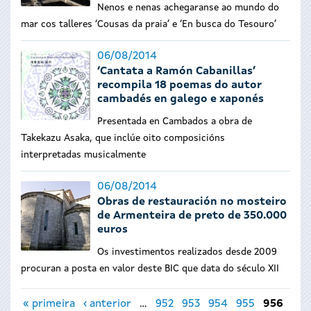
Nenos e nenas achegaranse ao mundo do
mar cos talleres ‘Cousas da praia’ e ‘En busca do Tesouro’
06/08/2014
‘Cantata a Ramón Cabanillas’
recompila 18 poemas do autor
cambadés en galego e xaponés
Presentada en Cambados a obra de
Takekazu Asaka, que inclúe oito composicións
interpretadas musicalmente
06/08/2014
Obras de restauración no mosteiro
de Armenteira de preto de 350.000
euros
Os investimentos realizados desde 2009
procuran a posta en valor deste BIC que data do século XII
Páxinas
« primeira
‹ anterior
…
952
953
954
955
956