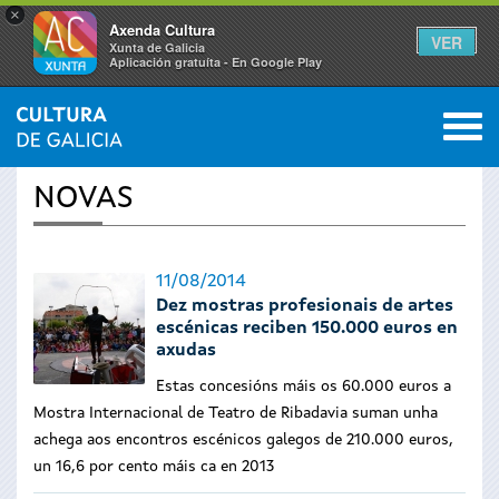
×
Axenda Cultura
VER
Xunta de Galicia
Aplicación gratuíta - En Google Play
Saltar al menú
M
INICIO
›
ACTUALIDADE
0
Vostede
NOVAS
está
aquí
11/08/2014
Dez mostras profesionais de artes
escénicas reciben 150.000 euros en
axudas
Estas concesións máis os 60.000 euros a
Mostra Internacional de Teatro de Ribadavia suman unha
achega aos encontros escénicos galegos de 210.000 euros,
un 16,6 por cento máis ca en 2013