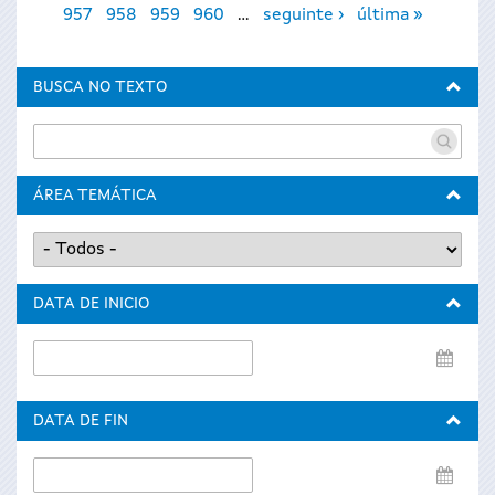
957
958
959
960
…
seguinte ›
última »
BUSCA NO TEXTO
ÁREA TEMÁTICA
DATA DE INICIO
Data
de
inicio
DATA DE FIN
Data