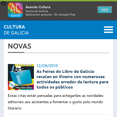
×
Axenda Cultura
VER
Xunta de Galicia
Aplicación gratuíta - En Google Play
Saltar al menú
M
INICIO
›
ACTUALIDADE
0
Vostede
NOVAS
está
aquí
12/08/2015
As Feiras do Libro de Galicia
recalan en Viveiro con numerosas
actividades arredor da lectura para
todos os públicos
Estas citas están pensadas para achegarlles as novidades
editoriais aos asistentes e fomentar o gusto polo mundo
literario