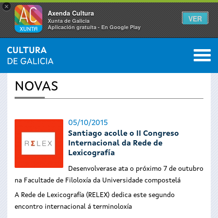
×
Axenda Cultura
VER
Xunta de Galicia
Aplicación gratuíta - En Google Play
Saltar al menú
M
INICIO
›
ACTUALIDADE
0
Vostede
NOVAS
está
aquí
05/10/2015
Santiago acolle o II Congreso
Internacional da Rede de
Lexicografía
Desenvolverase ata o próximo 7 de outubro
na Facultade de Filoloxía da Universidade compostelá
A Rede de Lexicografía (RELEX) dedica este segundo
encontro internacional á terminoloxía