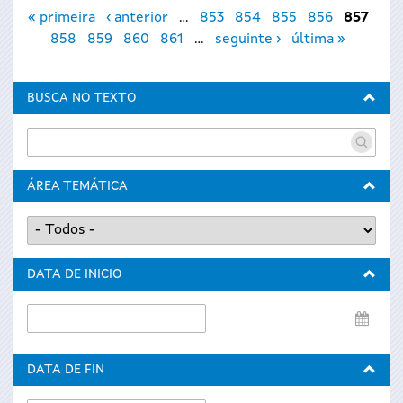
Páxinas
« primeira
‹ anterior
…
853
854
855
856
857
858
859
860
861
…
seguinte ›
última »
BUSCA NO TEXTO
ÁREA TEMÁTICA
DATA DE INICIO
Data
de
inicio
DATA DE FIN