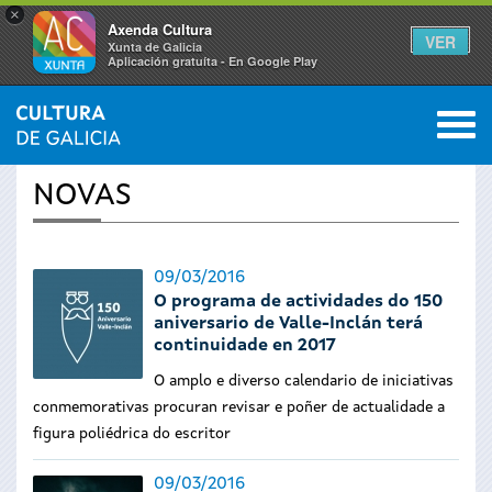
×
Axenda Cultura
VER
Xunta de Galicia
Aplicación gratuíta - En Google Play
Saltar al menú
M
INICIO
›
ACTUALIDADE
0
Vostede
NOVAS
está
aquí
09/03/2016
O programa de actividades do 150
aniversario de Valle-Inclán terá
continuidade en 2017
O amplo e diverso calendario de iniciativas
conmemorativas procuran revisar e poñer de actualidade a
figura poliédrica do escritor
09/03/2016