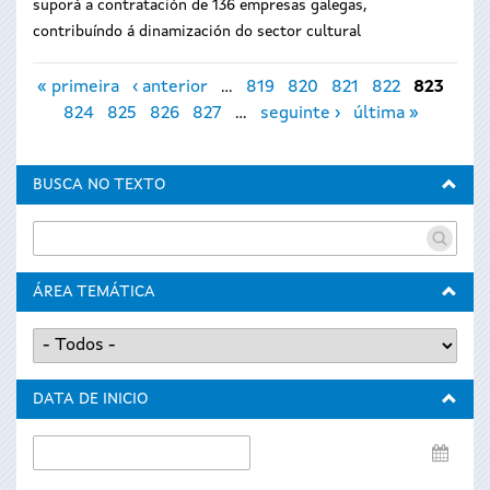
suporá a contratación de 136 empresas galegas,
contribuíndo á dinamización do sector cultural
Páxinas
« primeira
‹ anterior
…
819
820
821
822
823
824
825
826
827
…
seguinte ›
última »
BUSCA NO TEXTO
ÁREA TEMÁTICA
DATA DE INICIO
Data
de