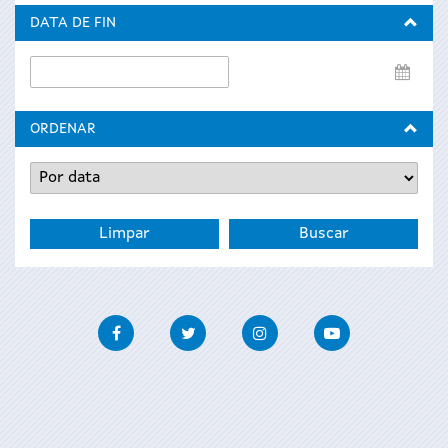
inicio
DATA DE FIN
Data
de
fin
ORDENAR
Facebook
Twitter
Instagram
Youtube