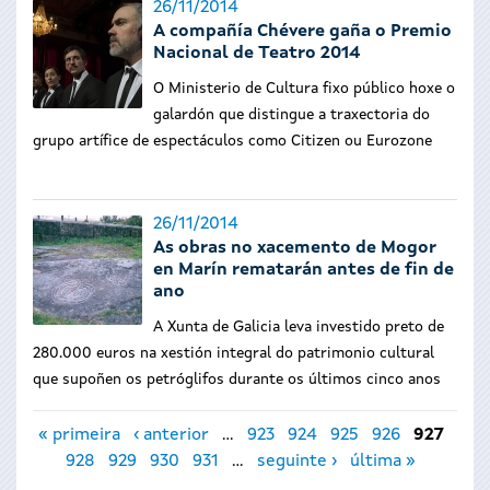
26/11/2014
A compañía Chévere gaña o Premio
Nacional de Teatro 2014
O Ministerio de Cultura fixo público hoxe o
galardón que distingue a traxectoria do
grupo artífice de espectáculos como Citizen ou Eurozone
26/11/2014
As obras no xacemento de Mogor
en Marín rematarán antes de fin de
ano
A Xunta de Galicia leva investido preto de
280.000 euros na xestión integral do patrimonio cultural
que supoñen os petróglifos durante os últimos cinco anos
Páxinas
« primeira
‹ anterior
…
923
924
925
926
927
928
929
930
931
…
seguinte ›
última »