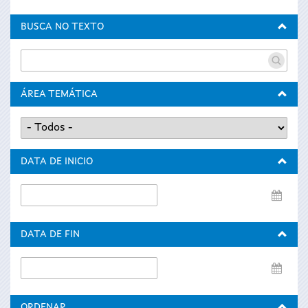
BUSCA NO TEXTO
ÁREA TEMÁTICA
DATA DE INICIO
Data
de
inicio
DATA DE FIN
Data
de
fin
ORDENAR