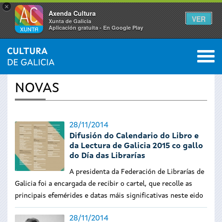
×
Axenda Cultura
VER
Xunta de Galicia
Aplicación gratuíta - En Google Play
Saltar al menú
M
INICIO
›
ACTUALIDADE
0
Vostede
NOVAS
está
aquí
28/11/2014
Difusión do Calendario do Libro e
da Lectura de Galicia 2015 co gallo
do Día das Librarías
A presidenta da Federación de Librarías de
Galicia foi a encargada de recibir o cartel, que recolle as
principais efemérides e datas máis significativas neste eido
28/11/2014