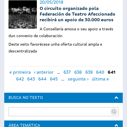
20/05/2018
O circuíto organizado pola
Federación de Teatro Afeccionado
recibirá un apoio de 30.000 euros
A Consellería amosa o seu apoio a través
dun convenio de colaboración
Deste xeito favorécese unha oferta cultural ampla e
descentralizada
Páxinas
« primeira
‹ anterior
…
637
638
639
640
641
642
643
644
645
…
seguinte ›
última »
BUSCA NO TEXTO
ÁREA TEMÁTICA