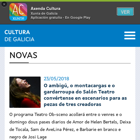
×
Axenda Cultura
VER
Xunta de Galicia
Aplicación gratuíta - En Google Play
Saltar al menú
M
INICIO
›
ACTUALIDADE
0
Vostede
NOVAS
está
aquí
23/05/2018
O ambigú, o montacargas e o
gardarroupa do Salón Teatro
convértense en escenarios para as
pezas de tres creadoras
O programa Teatro Ob-sceno acollerá entre o venres e o
domingo dous pases diarios de Amor de Helen Bertels, Deixa
de Tocala, Sam de AveLina Pérez, e Barbarie en branco e
negro de Josi Lage