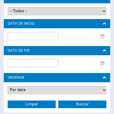
DATA DE INICIO
Data
de
inicio
DATA DE FIN
Data
de
fin
ORDENAR