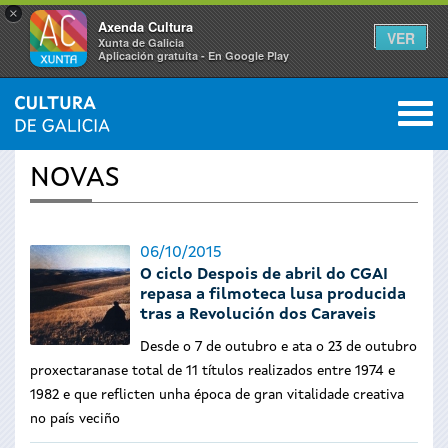
×
Axenda Cultura
VER
Xunta de Galicia
Aplicación gratuíta - En Google Play
Saltar al menú
M
INICIO
›
ACTUALIDADE
0
Vostede
NOVAS
está
aquí
06/10/2015
O ciclo Despois de abril do CGAI
repasa a filmoteca lusa producida
tras a Revolución dos Caraveis
Desde o 7 de outubro e ata o 23 de outubro
proxectaranase total de 11 títulos realizados entre 1974 e
1982 e que reflicten unha época de gran vitalidade creativa
no país veciño