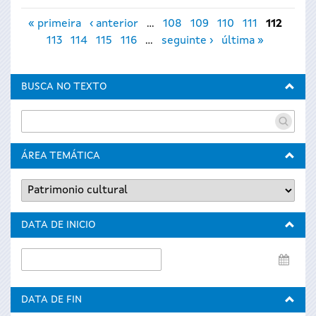
Páxinas
« primeira
‹ anterior
…
108
109
110
111
112
113
114
115
116
…
seguinte ›
última »
BUSCA NO TEXTO
ÁREA TEMÁTICA
DATA DE INICIO
Data
de
inicio
DATA DE FIN