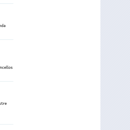
anda
ncellos
stre