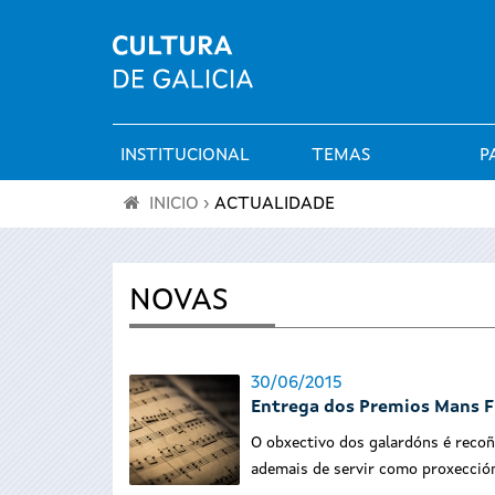
INSTITUCIONAL
TEMAS
P
Menú
INICIO
›
ACTUALIDADE
principal
Vostede
está
NOVAS
aquí
30/06/2015
Entrega dos Premios Mans F
O obxectivo dos galardóns é recoñ
ademais de servir como proxección