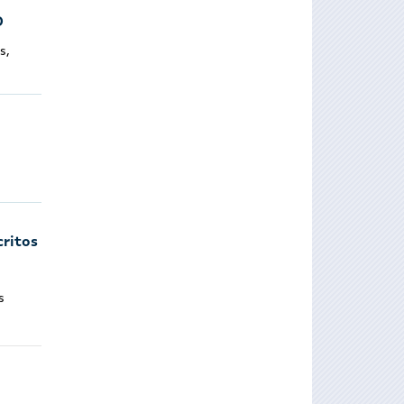
O
s,
critos
s