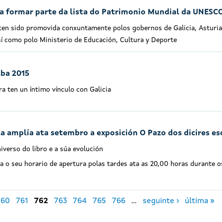
a formar parte da lista do Patrimonio Mundial da UNESC
ten sido promovida conxuntamente polos gobernos de Galicia, Asturia
así como polo Ministerio de Educación, Cultura y Deporte
lba 2015
bra ten un íntimo vínculo con Galicia
a amplía ata setembro a exposición O Pazo dos dicires es
iverso do libro e a súa evolución
 o seu horario de apertura polas tardes ata as 20,00 horas durante o
760
761
762
763
764
765
766
…
seguinte ›
última »