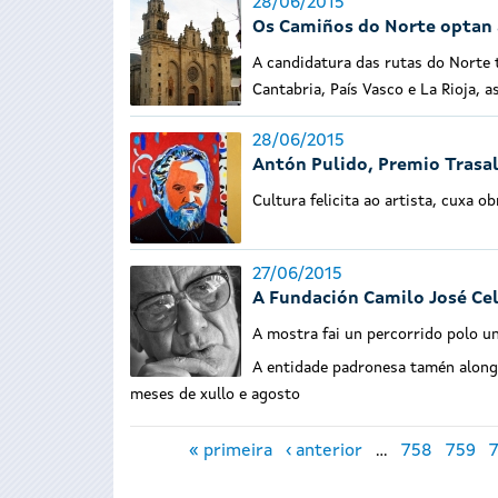
28/06/2015
Os Camiños do Norte optan 
A candidatura das rutas do Norte 
Cantabria, País Vasco e La Rioja, 
28/06/2015
Antón Pulido, Premio Trasa
Cultura felicita ao artista, cuxa o
27/06/2015
A Fundación Camilo José Cel
A mostra fai un percorrido polo un
A entidade padronesa tamén alonga
meses de xullo e agosto
Páxinas
« primeira
‹ anterior
…
758
759