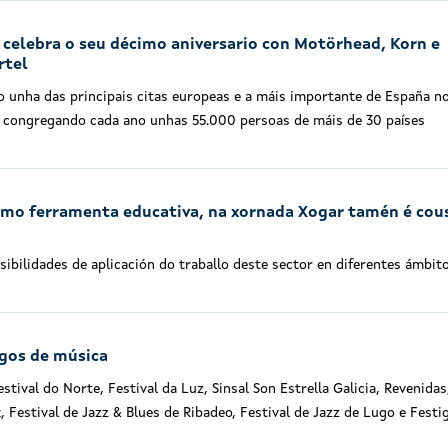
o celebra o seu décimo aniversario con Motörhead, Korn e
rtel
 unha das principais citas europeas e a máis importante de España n
, congregando cada ano unhas 55.000 persoas de máis de 30 países
omo ferramenta educativa, na xornada Xogar tamén é cou
ibilidades de aplicación do traballo deste sector en diferentes ámbit
egos de música
tival do Norte, Festival da Luz, Sinsal Son Estrella Galicia, Revenidas
 Festival de Jazz & Blues de Ribadeo, Festival de Jazz de Lugo e Festi