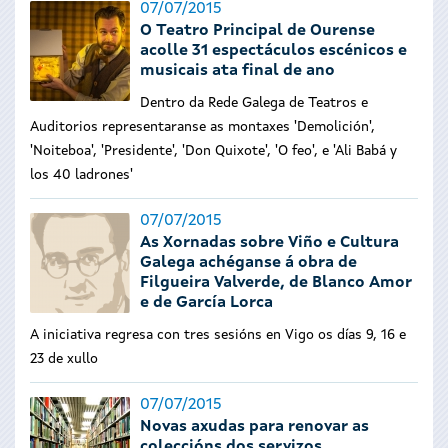
07/07/2015
O Teatro Principal de Ourense
acolle 31 espectáculos escénicos e
musicais ata final de ano
Dentro da Rede Galega de Teatros e
Auditorios representaranse as montaxes 'Demolición',
'Noiteboa', 'Presidente', 'Don Quixote', 'O feo', e 'Ali Babá y
los 40 ladrones'
07/07/2015
As Xornadas sobre Viño e Cultura
Galega achéganse á obra de
Filgueira Valverde, de Blanco Amor
e de García Lorca
A iniciativa regresa con tres sesións en Vigo os días 9, 16 e
23 de xullo
07/07/2015
Novas axudas para renovar as
coleccións dos servizos