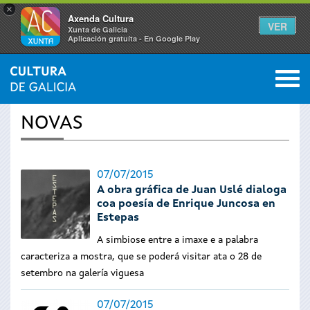
×
Axenda Cultura
VER
Xunta de Galicia
Aplicación gratuíta - En Google Play
Saltar al menú
M
INICIO
›
ACTUALIDADE
0
Vostede
NOVAS
está
aquí
07/07/2015
A obra gráfica de Juan Uslé dialoga
coa poesía de Enrique Juncosa en
Estepas
A simbiose entre a imaxe e a palabra
caracteriza a mostra, que se poderá visitar ata o 28 de
setembro na galería viguesa
07/07/2015