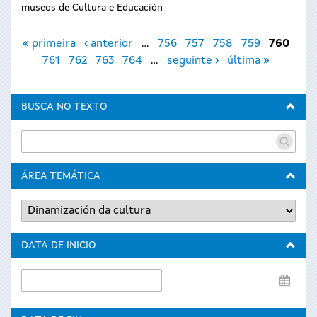
museos de Cultura e Educación
Páxinas
« primeira
‹ anterior
…
756
757
758
759
760
761
762
763
764
…
seguinte ›
última »
BUSCA NO TEXTO
ÁREA TEMÁTICA
DATA DE INICIO
Data
de
inicio