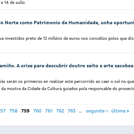
 e 14 de xullo
 do Norte como Patrimonio da Humanidade, unha oportun
va investidos preto de 12 millóns de euros nos concellos polos que di
amiño. A orixe para descubrir doutro xeito a arte xacobea
s serán os primeiros en realizar este percorrido ao caer o sol no que
s da mostra da Cidade da Cultura guiados pola responsable do proxect
757
758
759
760
761
762
763
…
seguinte ›
última »