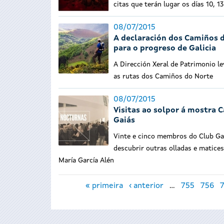
citas que terán lugar os días 10, 13
08/07/2015
A declaración dos Camiños
para o progreso de Galicia
A Dirección Xeral de Patrimonio le
as rutas dos Camiños do Norte
08/07/2015
Visitas ao solpor á mostra C
Gaiás
Vinte e cinco membros do Club Gaiá
descubrir outras olladas e matice
María García Alén
Páxinas
« primeira
‹ anterior
…
755
756