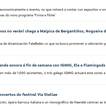
a economicamente o evento, no que volverá a contar cun expositor e on
vas do novo programa 'Firma e filme'
os no verán! chega a Malpica de Bergantiños, Nogueira 
a de dinamización FalaRedes co que se busca promover a valoración p
anda sonora á fin de semana con IGMIG, Ele e Flamingods
on máis de 1.000 asistentes, o trío galego IGMIG actuará este xoves a 
oncertos do festival Via Stellae
ción, ópera barroca italiana e un monográfico de Haendel centran as t