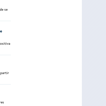
de se
de
ositiva
partir
res