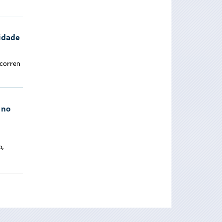
idade
scorren
 no
o,