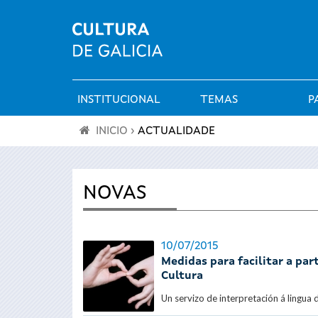
INSTITUCIONAL
TEMAS
P
Menú
INICIO
›
ACTUALIDADE
principal
Vostede
está
NOVAS
aquí
10/07/2015
Medidas para facilitar a par
Cultura
Un servizo de interpretación á lingua 