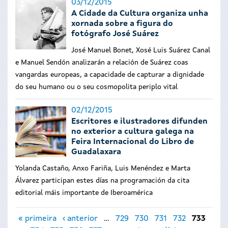
03/12/2015
A Cidade da Cultura organiza unha
xornada sobre a figura do
fotógrafo José Suárez
José Manuel Bonet, Xosé Luis Suárez Canal
e Manuel Sendón analizarán a relación de Suárez coas
vangardas europeas, a capacidade de capturar a dignidade
do seu humano ou o seu cosmopolita periplo vital
02/12/2015
Escritores e ilustradores difunden
no exterior a cultura galega na
Feira Internacional do Libro de
Guadalaxara
Yolanda Castaño, Anxo Fariña, Luis Menéndez e Marta
Álvarez participan estes días na programación da cita
editorial máis importante de Iberoamérica
Páxinas
« primeira
‹ anterior
…
729
730
731
732
733