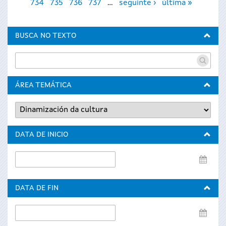
734
735
736
737
…
seguinte ›
última »
BUSCA NO TEXTO
ÁREA TEMÁTICA
DATA DE INICIO
Data
de
inicio
DATA DE FIN
Data
de