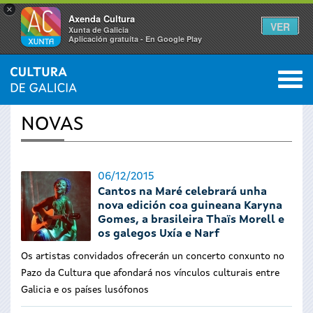
×
Axenda Cultura
VER
Xunta de Galicia
Aplicación gratuíta - En Google Play
Saltar al menú
M
INICIO
›
ACTUALIDADE
0
Vostede
NOVAS
está
aquí
06/12/2015
Cantos na Maré celebrará unha
nova edición coa guineana Karyna
Gomes, a brasileira Thaïs Morell e
os galegos Uxía e Narf
Os artistas convidados ofrecerán un concerto conxunto no
Pazo da Cultura que afondará nos vínculos culturais entre
Galicia e os países lusófonos