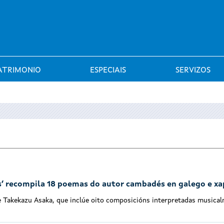
Saltar al menú
ATRIMONIO
ESPECIAIS
SERVIZOS
s’ recompila 18 poemas do autor cambadés en galego e x
 Takekazu Asaka, que inclúe oito composicións interpretadas musica