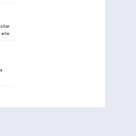
sitar
 arte
 a