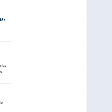
iás'
rias
 o
io