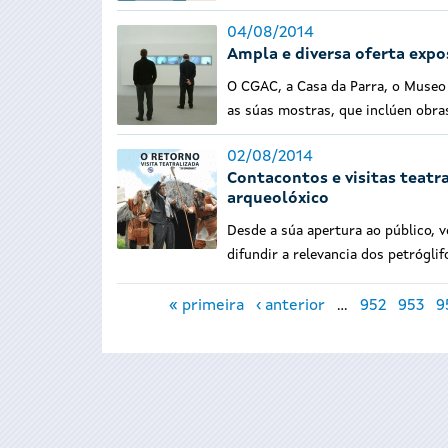
04/08/2014
Ampla e diversa oferta expos
O CGAC, a Casa da Parra, o Museo 
as súas mostras, que inclúen obr
02/08/2014
Contacontos e visitas teatr
arqueolóxico
Desde a súa apertura ao público, v
difundir a relevancia dos petróglif
Páxinas
« primeira
‹ anterior
…
952
953
9