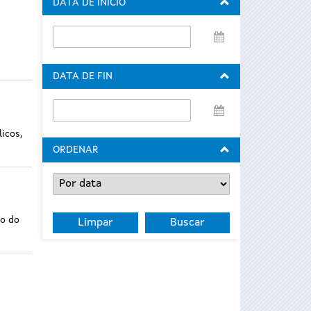
DATA DE INICIO
Data
de
inicio
DATA DE FIN
Data
de
licos,
fin
ORDENAR
co do