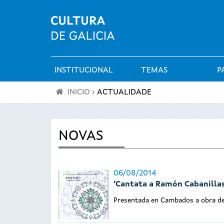
INSTITUCIONAL
TEMAS
P
Menú
INICIO
›
ACTUALIDADE
principal
Vostede
está
NOVAS
aquí
06/08/2014
‘Cantata a Ramón Cabanilla
Presentada en Cambados a obra de