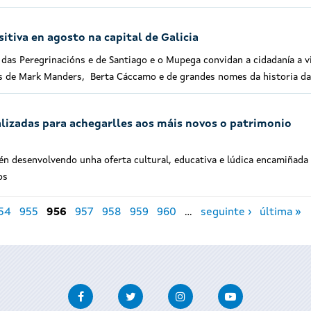
itiva en agosto na capital de Galicia
das Peregrinacións e de Santiago e o Mupega convidan a cidadanía a vi
as de Mark Manders, Berta Cáccamo e de grandes nomes da historia da
alizadas para achegarlles aos máis novos o patrimonio
én desenvolvendo unha oferta cultural, educativa e lúdica encamiñada
os
54
955
956
957
958
959
960
…
seguinte ›
última »
Facebook
Twitter
Instagram
Youtube