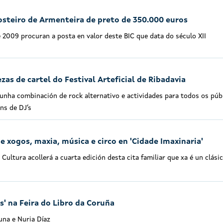
osteiro de Armenteira de preto de 350.000 euros
 2009 procuran a posta en valor deste BIC que data do século XII
zas de cartel do Festival Arteficial de Ribadavia
 unha combinación de rock alternativo e actividades para todos os púb
ns de DJ’s
 xogos, maxia, música e circo en 'Cidade Imaxinaria'
Cultura acollerá a cuarta edición desta cita familiar que xa é un clási
s' na Feira do Libro da Coruña
una e Nuria Díaz