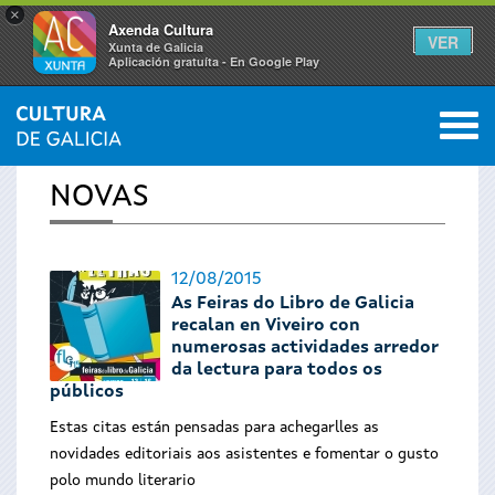
×
Axenda Cultura
VER
Xunta de Galicia
Aplicación gratuíta - En Google Play
Saltar al menú
M
INICIO
›
ACTUALIDADE
0
Vostede
NOVAS
está
aquí
12/08/2015
As Feiras do Libro de Galicia
recalan en Viveiro con
numerosas actividades arredor
da lectura para todos os
públicos
Estas citas están pensadas para achegarlles as
novidades editoriais aos asistentes e fomentar o gusto
polo mundo literario