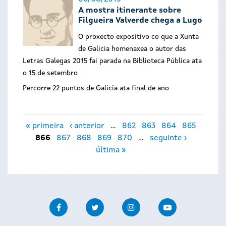
A mostra itinerante sobre
Filgueira Valverde chega a Lugo
O proxecto expositivo co que a Xunta
de Galicia homenaxea o autor das
Letras Galegas 2015 fai parada na Biblioteca Pública ata
o 15 de setembro
Percorre 22 puntos de Galicia ata final de ano
Páxinas
« primeira
‹ anterior
…
862
863
864
865
866
867
868
869
870
…
seguinte ›
última »
Facebook
Twitter
Instagram
Youtube