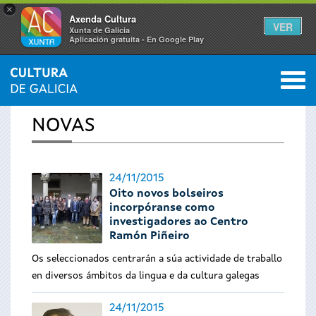
×
Axenda Cultura
VER
Xunta de Galicia
Aplicación gratuíta - En Google Play
Saltar al menú
M
INICIO
›
ACTUALIDADE
0
Vostede
NOVAS
está
aquí
24/11/2015
Oito novos bolseiros
incorpóranse como
investigadores ao Centro
Ramón Piñeiro
Os seleccionados centrarán a súa actividade de traballo
en diversos ámbitos da lingua e da cultura galegas
24/11/2015