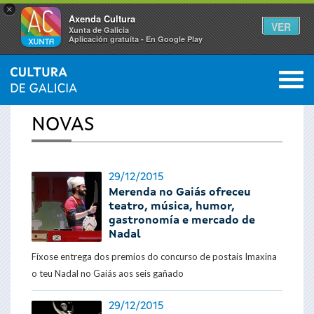
×
Axenda Cultura
VER
Xunta de Galicia
Aplicación gratuíta - En Google Play
Saltar al menú
M
INICIO
›
ACTUALIDADE
0
Vostede
NOVAS
está
aquí
29/12/2015
Merenda no Gaiás ofreceu
teatro, música, humor,
gastronomía e mercado de
Nadal
Fíxose entrega dos premios do concurso de postais Imaxina
o teu Nadal no Gaiás aos seis gañado
29/12/2015