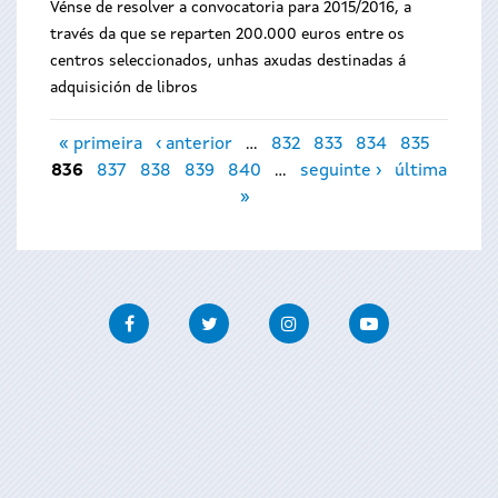
Vénse de resolver a convocatoria para 2015/2016, a
través da que se reparten 200.000 euros entre os
centros seleccionados, unhas axudas destinadas á
adquisición de libros
Páxinas
« primeira
‹ anterior
…
832
833
834
835
836
837
838
839
840
…
seguinte ›
última
»
Facebook
Twitter
Instagram
Youtube