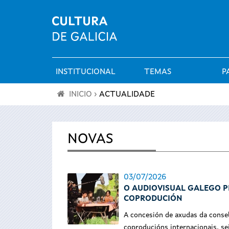
INSTITUCIONAL
TEMAS
P
Menú
INICIO
›
ACTUALIDADE
principal
Vostede
está
NOVAS
aquí
03/07/2026
O AUDIOVISUAL GALEGO P
COPRODUCIÓN
A concesión de axudas da consel
coproducións internacionais, sei