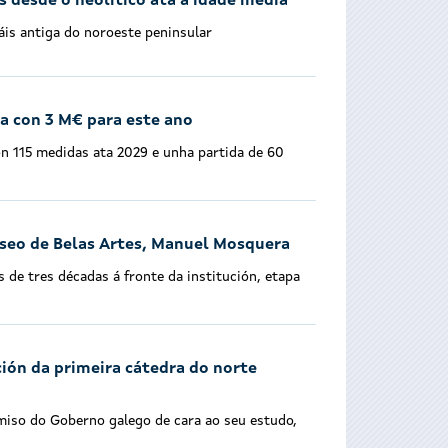
s desde o neolítico ata a idade media
áis antiga do noroeste peninsular
a con 3 M€ para este ano
on 115 medidas ata 2029 e unha partida de 60
useo de Belas Artes, Manuel Mosquera
de tres décadas á fronte da institución, etapa
ión da primeira cátedra do norte
miso do Goberno galego de cara ao seu estudo,