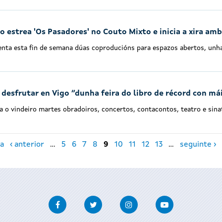
 estrea 'Os Pasadores' no Couto Mixto e inicia a xira amb
enta esta fin de semana dúas coproducións para espazos abertos, unha 
desfrutar en Vigo “dunha feira do libro de récord con má
a o vindeiro martes obradoiros, concertos, contacontos, teatro e sinat
a
‹ anterior
…
5
6
7
8
9
10
11
12
13
…
seguinte ›
Facebook
Twitter
Instagram
Youtube