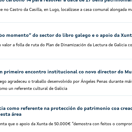
o carbono 14 para resolver a data de 27 bens patrimoniai
ue no Castro da Casilla, en Lugo, localízase a casa comunal alongada m
o momento” do sector do libro galego e o apoio da Xunt
 valor a folla de ruta do Plan de Dinamización da Lectura de Galicia c
 primeiro encontro institucional co novo director do M
go agradeceu o traballo desenvolvido por Ángeles Penas durante máis 
mo un referente cultural de Galicia
cia como referente na protección do patrimonio coa creac
nesta área
ienta que o apoio da Xunta de 50.000€ “demostra con feitos o compro