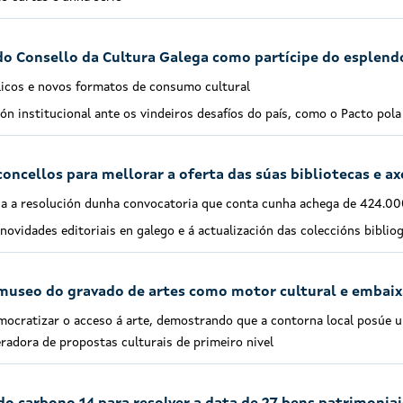
do Consello da Cultura Galega como partícipe do esplend
licos e novos formatos de consumo cultural
ión institucional ante os vindeiros desafíos do país, como o Pacto pol
oncellos para mellorar a oferta das súas bibliotecas e ax
lica a resolución dunha convocatoria que conta cunha achega de 424.0
 novidades editoriais en galego e á actualización das coleccións bibliog
museo do gravado de artes como motor cultural e embaixa
emocratizar o acceso á arte, demostrando que a contorna local posúe 
adora de propostas culturais de primeiro nivel