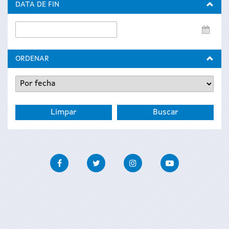
DATA DE FIN
Data
de
fin
ORDENAR
Facebook
Twitter
Instagram
Youtube