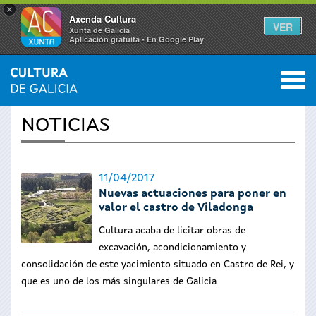
×
Axenda Cultura
VER
Xunta de Galicia
Aplicación gratuíta - En Google Play
Saltar al menú
M
INICIO
›
ACTUALIDAD
0
Se
NOTICIAS
encuentra
usted
11/04/2017
Nuevas actuaciones para poner en
aquí
valor el castro de Viladonga
Cultura acaba de licitar obras de
excavación, acondicionamiento y
consolidación de este yacimiento situado en Castro de Rei, y
que es uno de los más singulares de Galicia