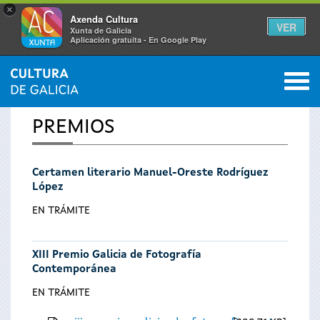
×
Axenda Cultura
VER
Xunta de Galicia
Aplicación gratuíta - En Google Play
Saltar al menú
M
INICIO
0
Se
PREMIOS
encuentra
Certamen literario Manuel-Oreste Rodríguez
usted
López
aquí
EN TRÁMITE
XIII Premio Galicia de Fotografía
Contemporánea
EN TRÁMITE