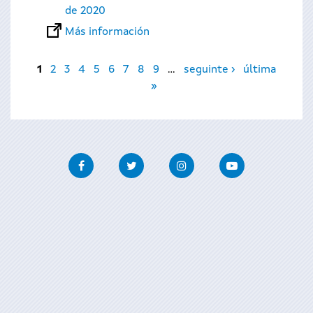
de 2020
Más información
Páginas
1
2
3
4
5
6
7
8
9
…
seguinte ›
última
»
Facebook
Twitter
Instagram
Youtube