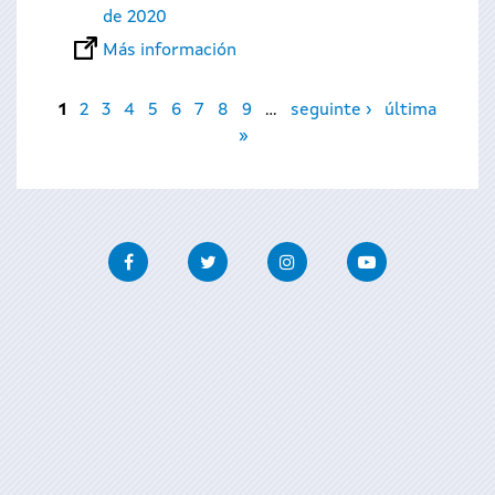
de 2020
Más información
Páginas
1
2
3
4
5
6
7
8
9
…
seguinte ›
última
»
Facebook
Twitter
Instagram
Youtube