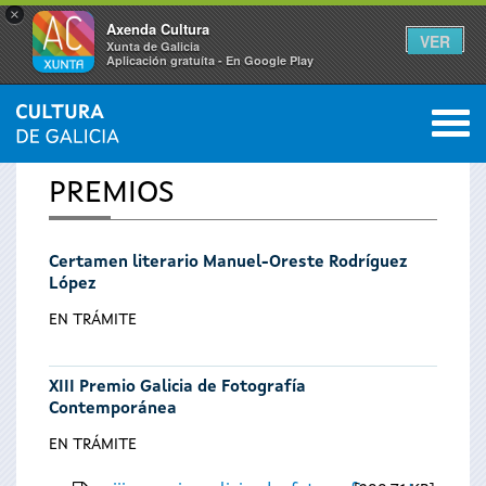
×
Axenda Cultura
VER
Xunta de Galicia
Aplicación gratuíta - En Google Play
Saltar al menú
M
INICIO
0
Se
PREMIOS
encuentra
Certamen literario Manuel-Oreste Rodríguez
usted
López
aquí
EN TRÁMITE
XIII Premio Galicia de Fotografía
Contemporánea
EN TRÁMITE