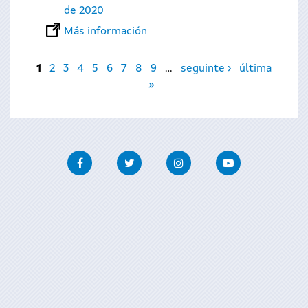
de 2020
Más información
Páginas
1
2
3
4
5
6
7
8
9
…
seguinte ›
última
»
Facebook
Twitter
Instagram
Youtube