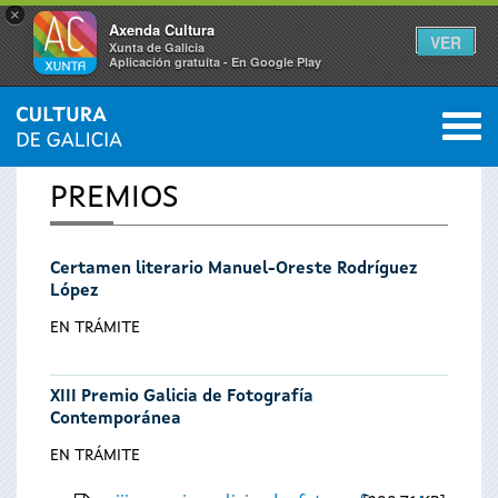
×
Axenda Cultura
VER
Xunta de Galicia
Aplicación gratuíta - En Google Play
Saltar al menú
M
INICIO
0
Se
PREMIOS
encuentra
Certamen literario Manuel-Oreste Rodríguez
usted
López
aquí
EN TRÁMITE
XIII Premio Galicia de Fotografía
Contemporánea
EN TRÁMITE