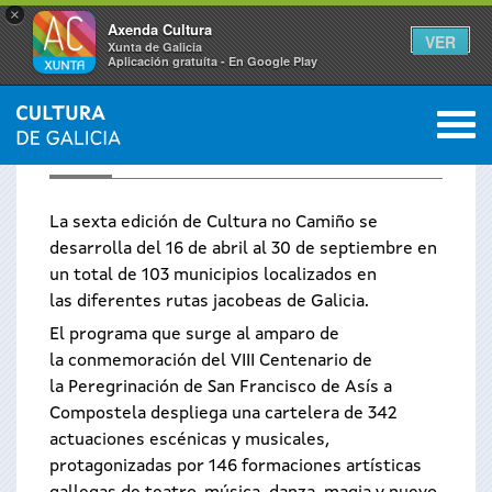
×
Axenda Cultura
VER
Xunta de Galicia
Aplicación gratuíta - En Google Play
Saltar al menú
M
CULTURA NO CAMIÑO
La sexta edición de Cultura no Camiño se
desarrolla del 16 de abril al 30 de septiembre en
un total de 103 municipios localizados en
las diferentes rutas jacobeas de Galicia.
El programa que surge al amparo de
la conmemoración del VIII Centenario de
la Peregrinación de San Francisco de Asís a
Compostela despliega una cartelera de 342
actuaciones escénicas y musicales,
protagonizadas por 146 formaciones artísticas