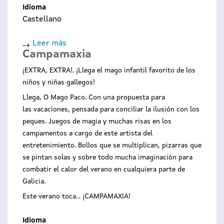
PERDE-
Idioma
LA
Castellano
CORDURA
Leer más
sobre
Campamaxia
Petit
Cabaré
¡EXTRA, EXTRA!. ¡Llega el mago infantil favorito de los
Pistacatro
niños y niñas gallegos!
Llega, O Mago Paco. Con una propuesta para
las vacaciones, pensada para conciliar la ilusión con los
peques. Juegos de magia y muchas risas en los
campamentos a cargo de este artista del
entretenimiento. Bollos que se multiplican, pizarras que
se pintan solas y sobre todo mucha imaginación para
combatir el calor del verano en cualquiera parte de
Galicia.
Este verano toca... ¡CAMPAMAXIA!
Idioma