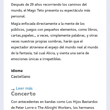
luz
Después de 29 años recorriendo los caminos del
da
mundo, el Mago Teto presenta su espectáculo más
lúa
personal.
Magia enfocada directamente a la mente de los
públicos, juegos con pequeños elementos, como libros,
cartas,papeles.., a veces, simplemente palabras, y otras
veces nuestras propias sombras, harán que el
espectador atraviese el espejo del mundo real al mundo
de la fantasía, tal cual Alicia, y sienta una serie de
emociones únicas e irrepetibles.
Idioma
Castellano
Leer más
sobre
Concerto
Pequenas
grandes
Con antecedentes en bandas como Los Hijos Bastardos
maxias
de Peter Lorre o The Allnight Workers, los hermanos