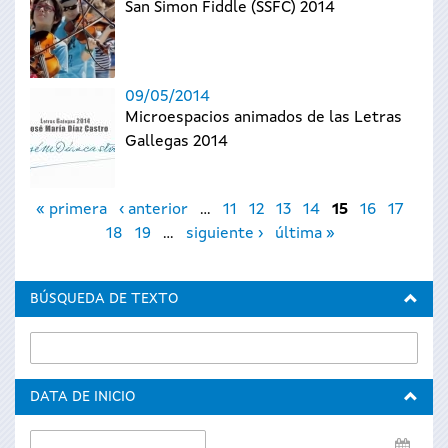
San Simon Fiddle (SSFC) 2014
09/05/2014
Microespacios animados de las Letras
Gallegas 2014
Páginas
« primera
‹ anterior
…
11
12
13
14
15
16
17
18
19
…
siguiente ›
última »
BÚSQUEDA DE TEXTO
DATA DE INICIO
Data