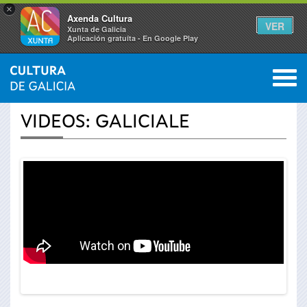
×
Axenda Cultura
VER
Xunta de Galicia
Aplicación gratuíta - En Google Play
Saltar al menú
M
INICIO
›
ACTUALIDAD
›
VÍDEOS
0
Se
VIDEOS: GALICIALE
encuentra
usted
aquí