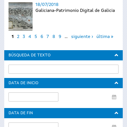
18/07/2018
Galiciana-Patrimonio Digital de Galicia
Páginas
1
2
3
4
5
6
7
8
9
…
siguiente ›
última »
BÚSQUEDA DE TEXTO
DATA DE INICIO
Data
de
inicio
DATA DE FIN
Data