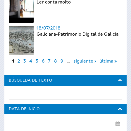
Ler conta moito
18/07/2018
Galiciana-Patrimonio Digital de Galicia
Páginas
1
2
3
4
5
6
7
8
9
…
siguiente ›
última »
BÚSQUEDA DE TEXTO
DATA DE INICIO
Data
de