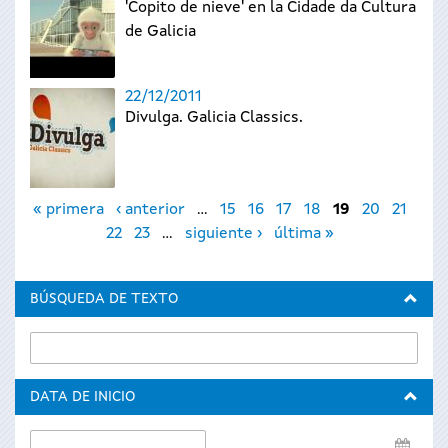
'Copito de nieve' en la Cidade da Cultura
de Galicia
22/12/2011
Divulga. Galicia Classics.
Páginas
« primera
‹ anterior
…
15
16
17
18
19
20
21
22
23
…
siguiente ›
última »
BÚSQUEDA DE TEXTO
DATA DE INICIO
Data