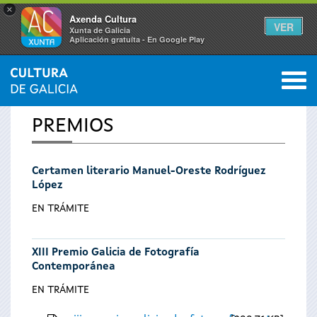
×
Axenda Cultura
VER
Xunta de Galicia
Aplicación gratuíta - En Google Play
Saltar al menú
M
INICIO
0
Se
PREMIOS
encuentra
Certamen literario Manuel-Oreste Rodríguez
usted
López
aquí
EN TRÁMITE
XIII Premio Galicia de Fotografía
Contemporánea
EN TRÁMITE