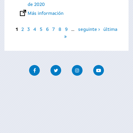
de 2020
Más información
Páginas
1
2
3
4
5
6
7
8
9
…
seguinte ›
última
»
Facebook
Twitter
Instagram
Youtube