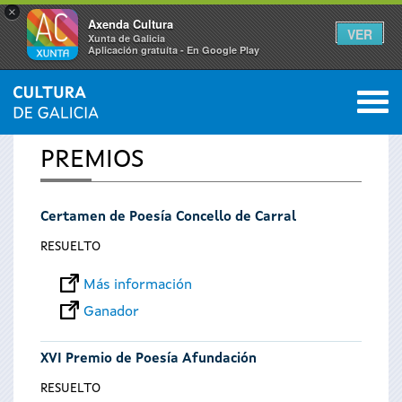
×
Axenda Cultura
VER
Xunta de Galicia
Aplicación gratuíta - En Google Play
Saltar al menú
M
INICIO
0
Se
PREMIOS
encuentra
Certamen de Poesía Concello de Carral
usted
RESUELTO
aquí
Más información
Ganador
XVI Premio de Poesía Afundación
RESUELTO