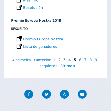
Más info
Resolución
Premio Europa Nostra 2018
RESUELTO
Premio Europa Nostra
Lista de ganadores
Páginas
« primeira
‹ anterior
1
2
3
4
5
6
7
8
9
…
seguinte ›
última »
Facebook
Twitter
Instagram
Youtube