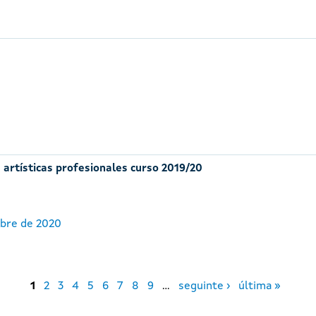
 artísticas profesionales curso 2019/20
ubre de 2020
1
2
3
4
5
6
7
8
9
…
seguinte ›
última »