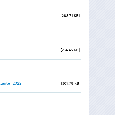
288.71 KB
214.45 KB
lante_2022
307.78 KB