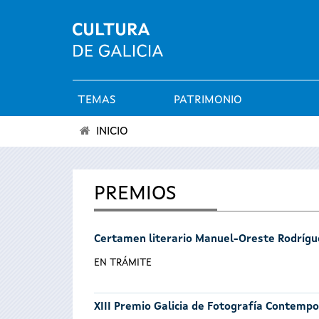
TEMAS
PATRIMONIO
Menú
INICIO
principal
Se
encuentra
PREMIOS
usted
Certamen literario Manuel-Oreste Rodrígu
aquí
EN TRÁMITE
XIII Premio Galicia de Fotografía Contemp