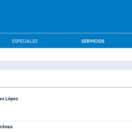
Saltar al menú
ESPECIALES
SERVICIOS
ez López
oránea