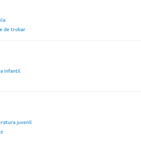
ela
e de trobar
a infantil
eratura juvenil
uz