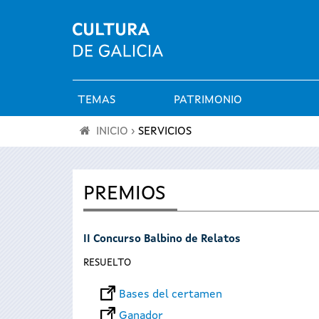
TEMAS
PATRIMONIO
Menú
INICIO
›
SERVICIOS
principal
Se
encuentra
PREMIOS
usted
II Concurso Balbino de Relatos
aquí
RESUELTO
Bases del certamen
Ganador