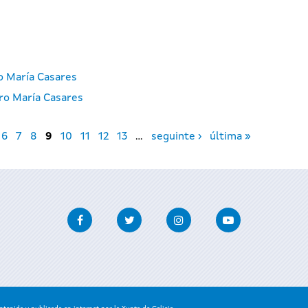
ro María Casares
ro María Casares
6
7
8
9
10
11
12
13
…
seguinte ›
última »
Facebook
Twitter
Instagram
Youtube