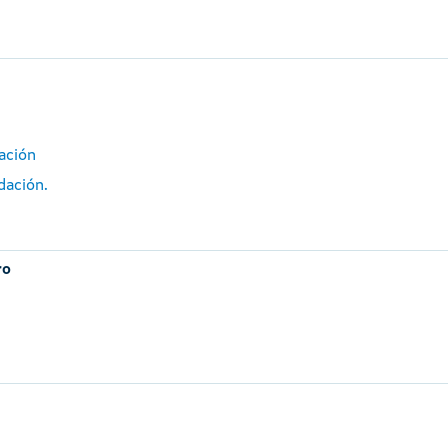
ación
dación.
ro