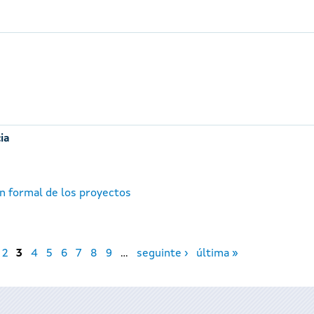
ia
ón formal de los proyectos
2
3
4
5
6
7
8
9
…
seguinte ›
última »