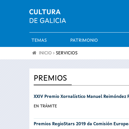
TEMAS
PATRIMONIO
Menú
INICIO
›
SERVICIOS
principal
Se
encuentra
PREMIOS
usted
XXIV Premio Xornalístico Manuel Reimóndez 
aquí
EN TRÁMITE
Premios RegioStars 2019 da Comisión Europe