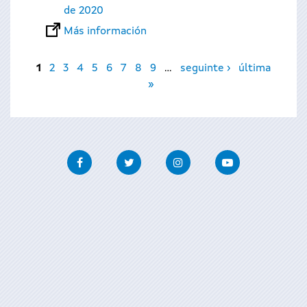
de 2020
Más información
Páginas
1
2
3
4
5
6
7
8
9
…
seguinte ›
última
»
Facebook
Twitter
Instagram
Youtube