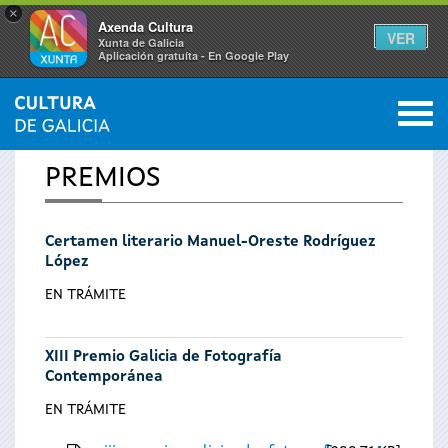
×
Axenda Cultura
VER
Xunta de Galicia
Aplicación gratuíta - En Google Play
Saltar al menú
M
INICIO
0
Se
PREMIOS
encuentra
Certamen literario Manuel-Oreste Rodríguez
usted
López
aquí
EN TRÁMITE
XIII Premio Galicia de Fotografía
Contemporánea
EN TRÁMITE