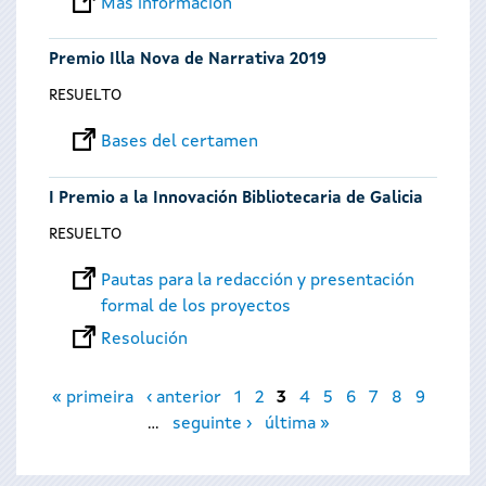
Más información
Premio Illa Nova de Narrativa 2019
RESUELTO
Bases del certamen
I Premio a la Innovación Bibliotecaria de Galicia
RESUELTO
Pautas para la redacción y presentación
formal de los proyectos
Resolución
Páginas
« primeira
‹ anterior
1
2
3
4
5
6
7
8
9
…
seguinte ›
última »