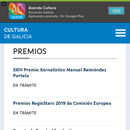
×
Axenda Cultura
VER
Xunta de Galicia
Aplicación gratuíta - En Google Play
Saltar al menú
M
INICIO
0
Se
PREMIOS
encuentra
XXIV Premio Xornalístico Manuel Reimóndez
usted
Portela
aquí
EN TRÁMITE
Premios RegioStars 2019 da Comisión Europea
EN TRÁMITE