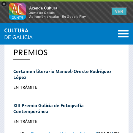
×
Axenda Cultura
VER
Xunta de Galicia
Aplicación gratuíta - En Google Play
Saltar al menú
M
INICIO
0
Se
PREMIOS
encuentra
Certamen literario Manuel-Oreste Rodríguez
usted
López
aquí
EN TRÁMITE
XIII Premio Galicia de Fotografía
Contemporánea
EN TRÁMITE