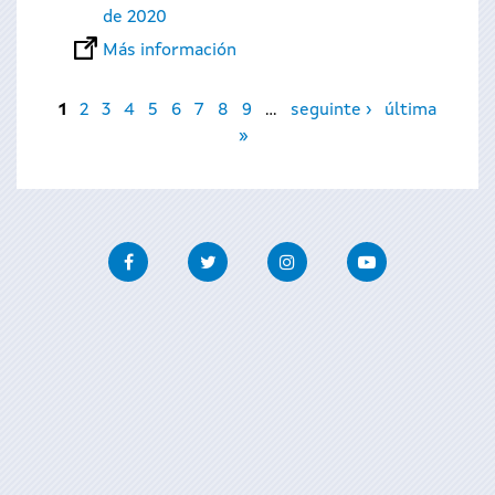
de 2020
Más información
Páginas
1
2
3
4
5
6
7
8
9
…
seguinte ›
última
»
Facebook
Twitter
Instagram
Youtube