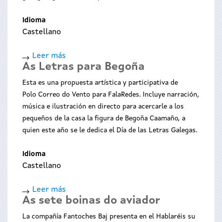
Karaoke
deportivo
Idioma
Castellano
Leer más
sobre
As Letras para Begoña
Galego
pode
Esta es una propuesta artística y participativa de
selo
Polo Correo do Vento para FalaRedes. Incluye narración,
calquera
música e ilustración en directo para acercarle a los
pequeños de la casa la figura de Begoña Caamaño, a
quien este año se le dedica el Día de las Letras Galegas.
Idioma
Castellano
Leer más
sobre
As sete boinas do aviador
As
Letras
La compañía Fantoches Baj presenta en el Hablaréis su