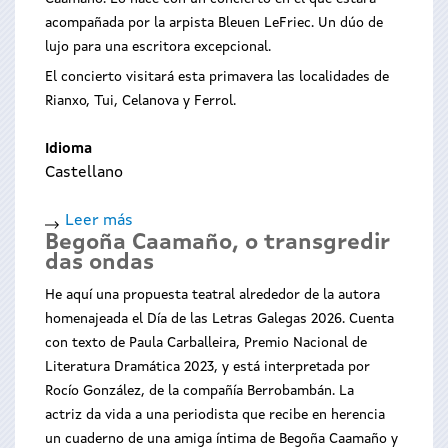
acompañada por la arpista Bleuen LeFriec. Un dúo de
lujo para una escritora excepcional.
El concierto visitará esta primavera las localidades de
Rianxo, Tui, Celanova y Ferrol.
Idioma
Castellano
Leer más
sobre
Begoña Caamaño, o transgredir
Cancións
das ondas
begoñísimas.
Tecedeira
He aquí una propuesta teatral alrededor de la autora
de
homenajeada el Día de las Letras Galegas 2026. Cuenta
soños
con texto de Paula Carballeira, Premio Nacional de
Literatura Dramática 2023, y está interpretada por
Rocío González, de la compañía Berrobambán. La
actriz da vida a una periodista que recibe en herencia
un cuaderno de una amiga íntima de Begoña Caamaño y