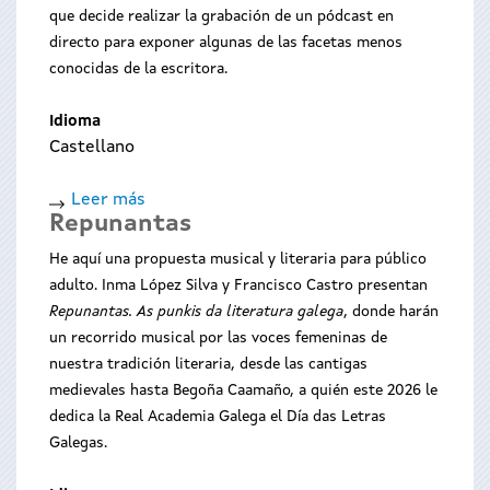
que decide realizar la grabación de un pódcast en
directo para exponer algunas de las facetas menos
conocidas de la escritora.
Idioma
Castellano
Leer más
sobre
Repunantas
Begoña
Caamaño,
He aquí una propuesta musical y literaria para público
o
adulto. Inma López Silva y Francisco Castro presentan
transgredir
Repunantas. As punkis da literatura galega
, donde harán
das
un recorrido musical por las voces femeninas de
ondas
nuestra tradición literaria, desde las cantigas
medievales hasta Begoña Caamaño, a quién este 2026 le
dedica la Real Academia Galega el Día das Letras
Galegas.