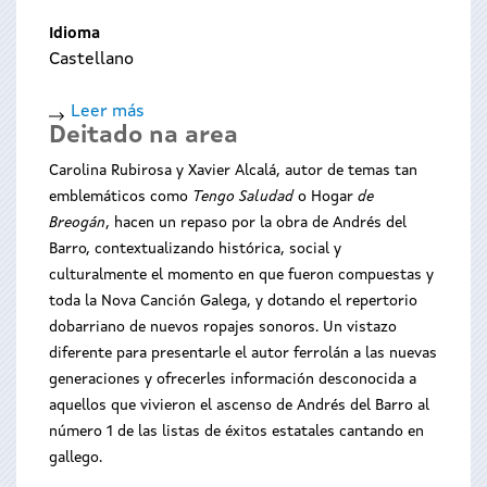
Idioma
Castellano
Leer más
sobre
Deitado na area
Os
Bolechas:
Carolina Rubirosa y Xavier Alcalá, autor de temas tan
Karaoke
emblemáticos como
Tengo Saludad
o Hogar
de
deportivo
Breogán
, hacen un repaso por la obra de Andrés del
Barro, contextualizando histórica, social y
culturalmente el momento en que fueron compuestas y
toda la Nova Canción Galega, y dotando el repertorio
dobarriano de nuevos ropajes sonoros. Un vistazo
diferente para presentarle el autor ferrolán a las nuevas
generaciones y ofrecerles información desconocida a
aquellos que vivieron el ascenso de Andrés del Barro al
número 1 de las listas de éxitos estatales cantando en
gallego.