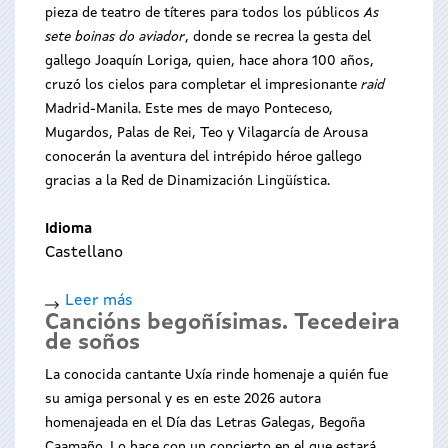
para
pieza de teatro de títeres para todos los públicos
As
Begoña
sete boinas do aviador
, donde se recrea la gesta del
gallego Joaquín Loriga, quien, hace ahora 100 años,
cruzó los cielos para completar el impresionante
raid
Madrid-Manila. Este mes de mayo Ponteceso,
Mugardos, Palas de Rei, Teo y Vilagarcía de Arousa
conocerán la aventura del intrépido héroe gallego
gracias a la Red de Dinamización Lingüística.
Idioma
Castellano
Leer más
sobre
Cancións begoñísimas. Tecedeira
As
de soños
sete
boinas
La conocida cantante Uxía rinde homenaje a quién fue
do
su amiga personal y es en este 2026 autora
aviador
homenajeada en el Día das Letras Galegas, Begoña
Caamaño. Lo hace con un concierto en el que estará