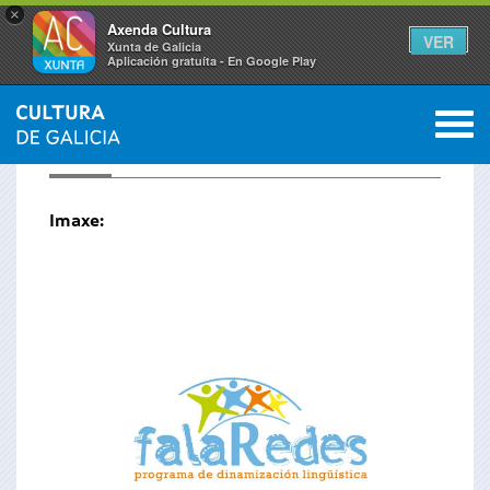
×
Axenda Cultura
VER
Xunta de Galicia
Aplicación gratuíta - En Google Play
Saltar al menú
M
FALAREDES
Imaxe: