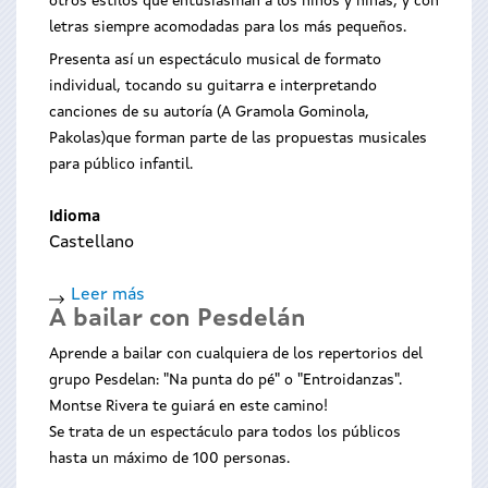
otros estilos que entusiasman a los niños y niñas, y con
letras siempre acomodadas para los más pequeños.
Presenta así un espectáculo musical de formato
individual, tocando su guitarra e interpretando
canciones de su autoría (A Gramola Gominola,
Pakolas)que forman parte de las propuestas musicales
para público infantil.
Idioma
Castellano
Leer más
sobre
A bailar con Pesdelán
As
parábolas
Aprende a bailar con cualquiera de los repertorios del
de
grupo Pesdelan: "Na punta do pé" o "Entroidanzas".
Pakolas
Montse Rivera te guiará en este camino!
Se trata de un espectáculo para todos los públicos
hasta un máximo de 100 personas.