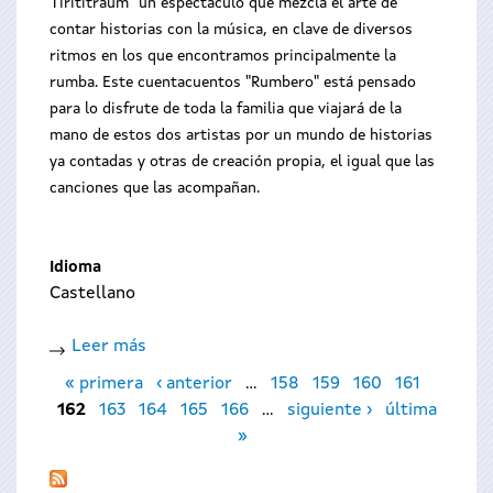
Tirititraum" un espectáculo que mezcla el arte de
contar historias con la música, en clave de diversos
ritmos en los que encontramos principalmente la
rumba. Este cuentacuentos "Rumbero" está pensado
para lo disfrute de toda la familia que viajará de la
mano de estos dos artistas por un mundo de historias
ya contadas y otras de creación propia, el igual que las
canciones que las acompañan.
Idioma
Castellano
Leer más
sobre
Páginas
Contacontos
« primera
‹ anterior
…
158
159
160
161
musical
162
163
164
165
166
…
siguiente ›
última
»