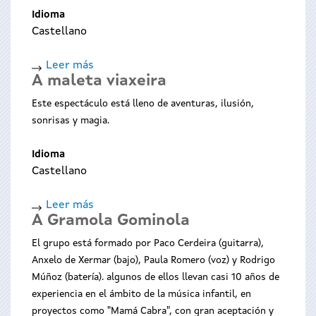
Idioma
Castellano
Leer más
sobre
A maleta viaxeira
Como
che
Este espectáculo está lleno de aventuras, ilusión,
conto
sonrisas y magia.
Idioma
Castellano
Leer más
sobre
A Gramola Gominola
A
maleta
El grupo está formado por Paco Cerdeira (guitarra),
viaxeira
Anxelo de Xermar (bajo), Paula Romero (voz) y Rodrigo
Múñoz (batería). algunos de ellos llevan casi 10 años de
experiencia en el ámbito de la música infantil, en
proyectos como "Mamá Cabra", con gran aceptación y