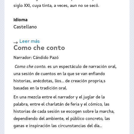
siglo XXI, cuya tinta, a veces, aun no se secó.
Idioma
Castellano
Leer más
sobre
Como che conto
Voces
riseiras.
Narrador: Cándido Pazó
Músicas
Como che conto.
es un espectáculo de narración oral,
arredor
una sesión de cuentos en la que se van enfiando
do
historias, anécdotas, líos... de creación propria,s
mundo
basadas en la tradición oral.
En una mezcla entre el narrador y el juglar de la
palabra, entre el charlatán de feria y el cómico, las
historias de cada sesión se escogen sobre la marcha,
dependiendo del ambiente, el público concreto, las
ganas e inspiración las circunstancias del día...