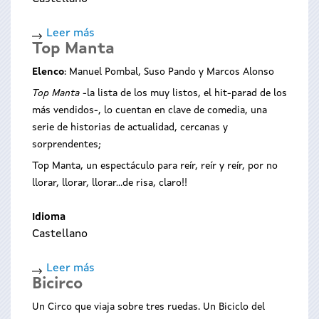
Leer más
sobre
Top Manta
O
ferro
Elenco
: Manuel Pombal, Suso Pando y Marcos Alonso
Top Manta
-la lista de los muy listos, el hit-parad de los
más vendidos-, lo cuentan en clave de comedia, una
serie de historias de actualidad, cercanas y
sorprendentes;
Top Manta, un espectáculo para reír, reír y reír, por no
llorar, llorar, llorar...de risa, claro!!
Idioma
Castellano
Leer más
sobre
Bicirco
Top
Manta
Un Circo que viaja sobre tres ruedas. Un Biciclo del