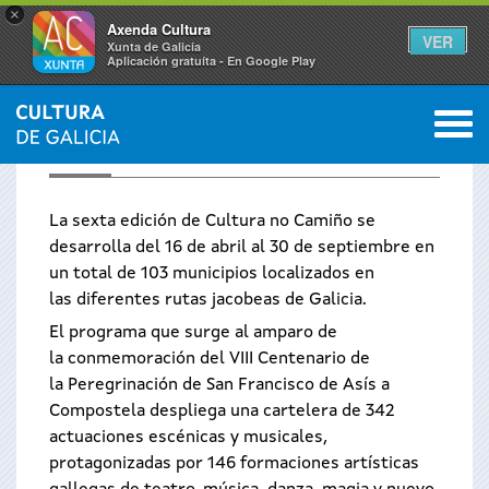
×
Axenda Cultura
VER
Xunta de Galicia
Aplicación gratuíta - En Google Play
Saltar al menú
M
CULTURA NO CAMIÑO
La sexta edición de Cultura no Camiño se
desarrolla del 16 de abril al 30 de septiembre en
un total de 103 municipios localizados en
las diferentes rutas jacobeas de Galicia.
El programa que surge al amparo de
la conmemoración del VIII Centenario de
la Peregrinación de San Francisco de Asís a
Compostela despliega una cartelera de 342
actuaciones escénicas y musicales,
protagonizadas por 146 formaciones artísticas