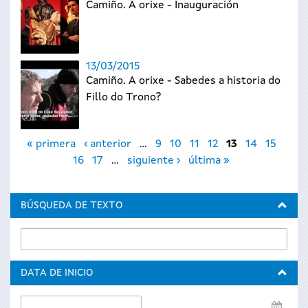
Camiño. A orixe - Inauguración
13/03/2015
Camiño. A orixe - Sabedes a historia do
Fillo do Trono?
Páginas
« primera
‹ anterior
…
9
10
11
12
13
14
15
16
17
…
siguiente ›
última »
BÚSQUEDA DE TEXTO
DATA DE INICIO
Data