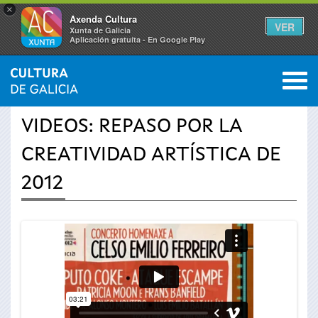
×
Axenda Cultura
VER
Xunta de Galicia
Aplicación gratuíta - En Google Play
Saltar al menú
M
INICIO
›
ACTUALIDAD
›
VÍDEOS
0
Se
VIDEOS: REPASO POR LA
encuentra
CREATIVIDAD ARTÍSTICA DE
usted
2012
aquí