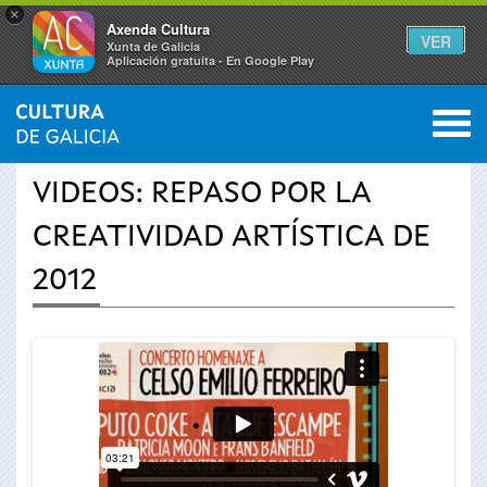
×
Axenda Cultura
VER
Xunta de Galicia
Aplicación gratuíta - En Google Play
Saltar al menú
M
INICIO
›
ACTUALIDAD
›
VÍDEOS
0
Se
VIDEOS: REPASO POR LA
encuentra
CREATIVIDAD ARTÍSTICA DE
usted
2012
aquí